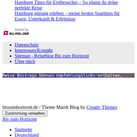
Hamburg Tipps für Erstbesucher – So planst du deine
perfekte Reise
Hamburg günstig erleben – meine besten Spartipps für
Essen, Unterkunft & Erlebnisse
Datenschutz
Impressum/Kontakt
Sitemap - Reiseblog Bis zum Horizont
Über mich
📍 Binz auf Rügen – einer der schönsten Orte an der
Meine Beiträge können Empfehlungslinks enthalten,
diese sind mit einem (*) gekennzeichnet.
Falls du über diese Links etwas buchst, oder kaufst,
bekomme ich eine kleine Provision. Du bezahlst dafür 
keinen Cent mehr!
Danke für deinen Support!
biszumhorizont.de / Theme Marsh Blog by
Creativ Themes
Zustimmung verwalten
Bis zum Horizont
Startseite
Deutschland