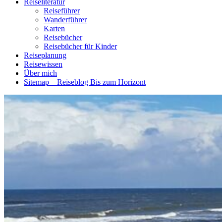
Reiseliteratur
Reiseführer
Wanderführer
Karten
Reisebücher
Reisebücher für Kinder
Reiseplanung
Reisewissen
Über mich
Sitemap – Reiseblog Bis zum Horizont