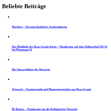
Beliebte Beiträge
Marburg – Ein märchenhafter Stadtrundgang
Das Highlight der Rosa Granit Küste – Wanderung auf dem Zöllnerpfad GR 34
bei Ploumanac’h
Die Smaragdküste der Bretagne
Trégastel – Traumstrände und Phantasiegestalten aus Rosa Granit
Île Renote – Wanderung um die Halbinsel bei Trégastel