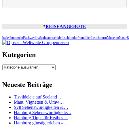
*
REISEANGEBOTE
baden
bummeln
Fachwerk
hafen
historisch
idyllisch
kinderfreundlich
Leuchtturm
Museum
Natur
R
Kategorien
Kategorien
Neueste Beiträge
Tisvildeleje auf Seeland …
Maut, Vignetten & Umw…
Sylt Sehenswürdigkeiten &…
Hamburg Sehenswürdigkeite…
Hamburg Tipps für Erstbes…
Hamburg günstig erleben –…