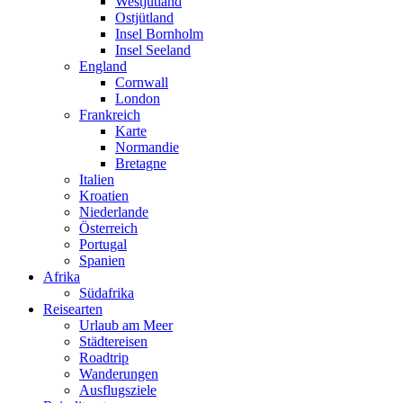
Westjütland
Ostjütland
Insel Bornholm
Insel Seeland
England
Cornwall
London
Frankreich
Karte
Normandie
Bretagne
Italien
Kroatien
Niederlande
Österreich
Portugal
Spanien
Afrika
Südafrika
Reisearten
Urlaub am Meer
Städtereisen
Roadtrip
Wanderungen
Ausflugsziele