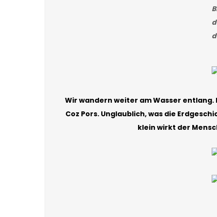
B
d
d
Wir wandern weiter am Wasser entlang. De
Coz Pors. Unglaublich, was die Erdgeschi
klein wirkt der Mens