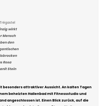
nzig wirkt
r Mensch
ben den
gantischen
lsbrocken
s Rosa
anit Stein
 besonders attraktiver Aussicht. An kalten Tagen
inem beheizten Hallenbad mit Fitnessstudio und
nd angeschlossen ist. Einen Blick zurück, auf die