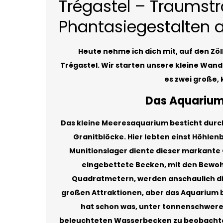
Trégastel – Traumst
Phantasiegestalten 
Heute nehme ich dich mit, auf den Zöl
Trégastel. Wir starten unsere kleine Wand
es zwei große, 
Das Aquarium 
Das kleine Meeresaquarium besticht durc
Granitblöcke. Hier lebten einst Höhle
Munitionslager diente dieser markante Or
eingebettete Becken, mit den Bewoh
Quadratmetern, werden anschaulich die 
großen Attraktionen, aber das Aquarium b
hat schon was, unter tonnenschwere
beleuchteten Wasserbecken zu beobachte