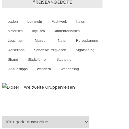
*
REISEANGEBOTE
baden
bummeln
Fachwerk
hafen
historisch
idyllisch
kinderfreundlich
Leuchtturm
Museum
Natur
Reiseplanung
Reisetipps
Sehenswürdigkeiten
Sightseeing
Strand
Städteführer
Städtetrip
Urlaubstipps
wandern
Wanderung
Kategorien
Kategorien