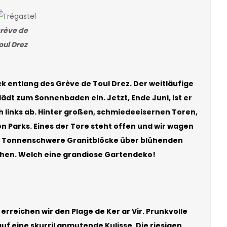
rève de
oul Drez
k entlang des Grève de Toul Drez. Der weitläufige
lädt zum Sonnenbaden ein. Jetzt, Ende Juni, ist er
 links ab. Hinter großen, schmiedeeisernen Toren,
 Parks. Eines der Tore steht offen und wir wagen
k. Tonnenschwere Granitblöcke über blühenden
hen. Welch eine grandiose Gartendeko!
rreichen wir den Plage de Ker ar Vir. Prunkvolle
f eine skurril anmutende Kulisse. Die riesigen