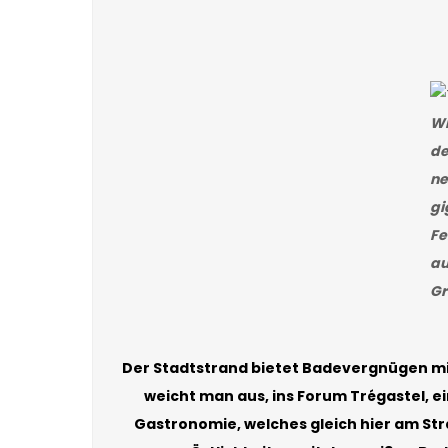
Wi
de
ne
gi
Fe
au
Gr
Der Stadtstrand bietet Badevergnügen mit
weicht man aus, ins Forum Trégastel, e
Gastronomie, welches gleich hier am Stra