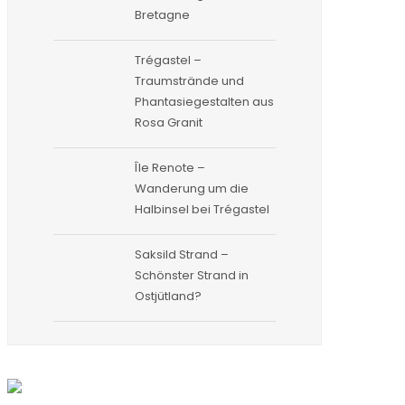
Bretagne
Trégastel –
Traumstrände und
Phantasiegestalten aus
Rosa Granit
Île Renote –
Wanderung um die
Halbinsel bei Trégastel
Saksild Strand –
Schönster Strand in
Ostjütland?