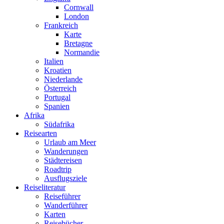
Cornwall
London
Frankreich
Karte
Bretagne
Normandie
Italien
Kroatien
Niederlande
Österreich
Portugal
Spanien
Afrika
Südafrika
Reisearten
Urlaub am Meer
Wanderungen
Städtereisen
Roadtrip
Ausflugsziele
Reiseliteratur
Reiseführer
Wanderführer
Follow me on Instagram
Karten
Reisebücher