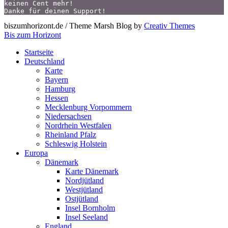
keinen Cent mehr!
Danke für deinen Support!
biszumhorizont.de / Theme Marsh Blog by
Creativ Themes
Bis zum Horizont
Startseite
Deutschland
Karte
Bayern
Hamburg
Hessen
Mecklenburg Vorpommern
Niedersachsen
Nordrhein Westfalen
Rheinland Pfalz
Schleswig Holstein
Europa
Dänemark
Karte Dänemark
Nordjütland
Westjütland
Ostjütland
Insel Bornholm
Insel Seeland
England