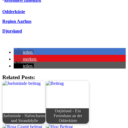
*
Reiseführer Dänemark
Odderküste
Region Aarhus
Djursland
teilen
merken
teilen
Related Posts:
Ostjütland - Ein
Juelsminde - Hafencharme
Ferienhaus an der
und Strandidylle
Odderküste