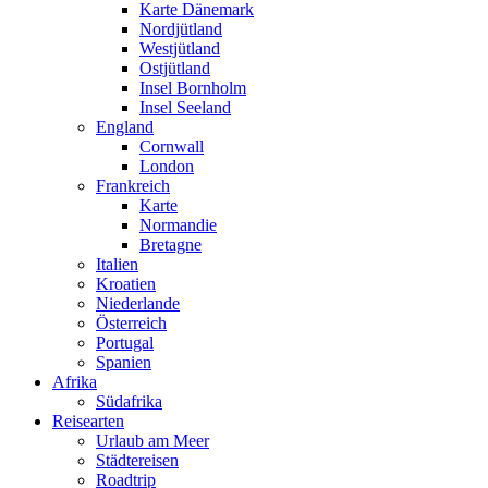
Karte Dänemark
Nordjütland
Westjütland
Ostjütland
Insel Bornholm
Insel Seeland
England
Cornwall
London
Frankreich
Karte
Normandie
Bretagne
Italien
Kroatien
Niederlande
Österreich
Portugal
Spanien
Afrika
Südafrika
Reisearten
Urlaub am Meer
Städtereisen
Roadtrip