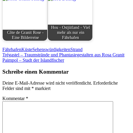
Hou - Ostjütland - Viel
Côte de Granit Rose -
mehr als nur ein
Eine Bilderreise
Fährhafen
Fährhafen
Küste
Sehenswürdigkeiten
Strand
Beitragsnavigation
Trégastel – Traumstrände und Phantasiegestalten aus Rosa Granit
Paimpol – Stadt der Islandfischer
Schreibe einen Kommentar
Deine E-Mail-Adresse wird nicht veröffentlicht.
Erforderliche
Felder sind mit
*
markiert
Kommentar
*