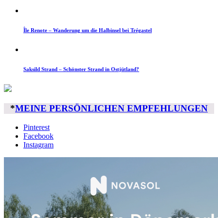
Île Renote – Wanderung um die Halbinsel bei Trégastel
Saksild Strand – Schönster Strand in Ostjütland?
*
MEINE PERSÖNLICHEN EMPFEHLUNGEN
Pinterest
Facebook
Instagram