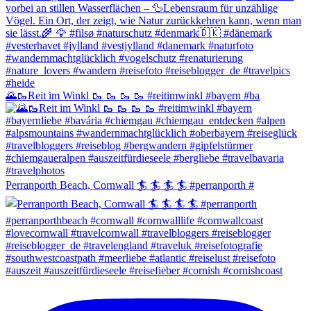
🌄​🥾​Reit im Winkl 🥾 🥾 🥾 🥾 #reitimwinkl #bayern #ba
Perranporth Beach, Cornwall 🏄 🏄 🏄 🏄 #perranporth #