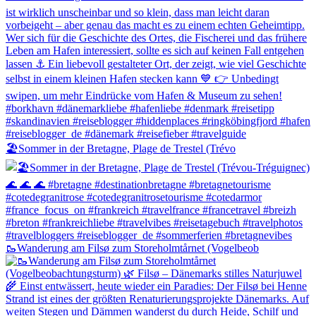
🏖️​Sommer in der Bretagne, Plage de Trestel (Trévo
🥾Wanderung am Filsø zum Storeholmtårnet (Vogelbeob