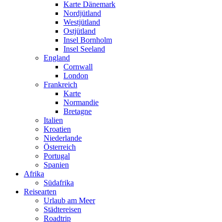
Karte Dänemark
Nordjütland
Westjütland
Ostjütland
Insel Bornholm
Insel Seeland
England
Cornwall
London
Frankreich
Karte
Normandie
Bretagne
Italien
Kroatien
Niederlande
Österreich
Portugal
Spanien
Afrika
Südafrika
Reisearten
Urlaub am Meer
Städtereisen
Roadtrip