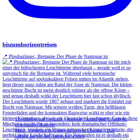
biszumhorizontreisen
📍 Ploubazlanec, Bretagne Der Phare de Nantouar ist
Tisvildeleje auf Seeland – Anreise, Strand und Urlaub im
charmanten Badeort
Maut, Vignetten & Umweltzonen in Europa – Das
solltest du vor der Autoreise wissen