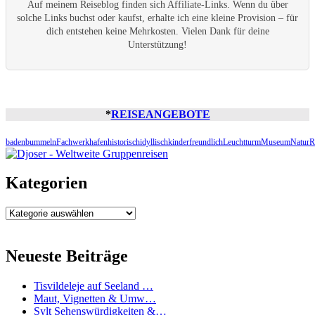
Auf meinem Reiseblog finden sich Affiliate-Links. Wenn du über
solche Links buchst oder kaufst, erhalte ich eine kleine Provision – für
dich entstehen keine Mehrkosten. Vielen Dank für deine
Unterstützung!
*
REISEANGEBOTE
baden
bummeln
Fachwerk
hafen
historisch
idyllisch
kinderfreundlich
Leuchtturm
Museum
Natur
R
Kategorien
Kategorien
Neueste Beiträge
Tisvildeleje auf Seeland …
Maut, Vignetten & Umw…
Sylt Sehenswürdigkeiten &…