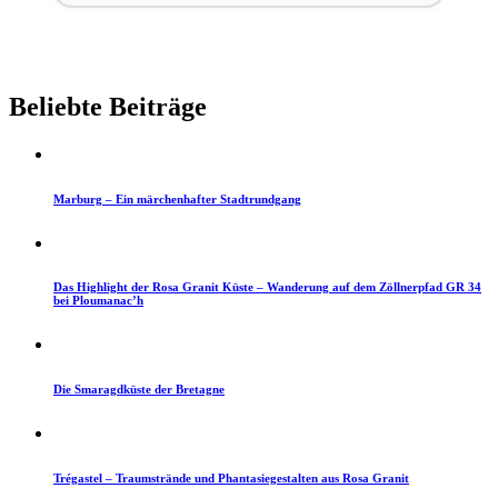
Beliebte Beiträge
Marburg – Ein märchenhafter Stadtrundgang
Das Highlight der Rosa Granit Küste – Wanderung auf dem Zöllnerpfad GR 34
bei Ploumanac’h
Die Smaragdküste der Bretagne
Trégastel – Traumstrände und Phantasiegestalten aus Rosa Granit