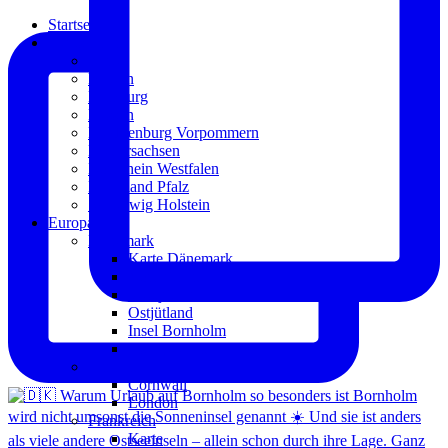
Startseite
Deutschland
Karte
Bayern
Hamburg
Hessen
Mecklenburg Vorpommern
Niedersachsen
Nordrhein Westfalen
Rheinland Pfalz
Schleswig Holstein
Europa
Dänemark
Karte Dänemark
Nordjütland
Westjütland
Ostjütland
Insel Bornholm
Insel Seeland
England
Cornwall
London
Frankreich
Karte