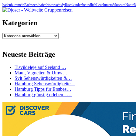
baden
bummeln
Fachwerk
hafen
historisch
idyllisch
kinderfreundlich
Leuchtturm
Museum
Natur
R
Kategorien
Kategorien
Neueste Beiträge
Tisvildeleje auf Seeland …
Maut, Vignetten & Umw…
Sylt Sehenswürdigkeiten &…
Hamburg Sehenswürdigkeite…
Hamburg Tipps für Erstbes…
Hamburg günstig erleben –…