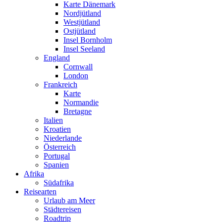
Karte Dänemark
Nordjütland
Westjütland
Ostjütland
Insel Bornholm
Insel Seeland
England
Cornwall
London
Frankreich
Karte
Normandie
Bretagne
Italien
Kroatien
Niederlande
Österreich
Portugal
Spanien
Afrika
Südafrika
Reisearten
Urlaub am Meer
Städtereisen
Roadtrip