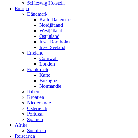
Schleswig Holstein
Europa
Dänemark
Karte Dänemark
Nordjütland
Westjütland
Ostjütland
Insel Bornholm
Insel Seeland
England
Cornwall
London
Frankreich
Karte
Bretagne
Normandie
Italien
Kroatien
Niederlande
Österreich
Portugal
Spanien
Afrika
Südafrika
Reisearten