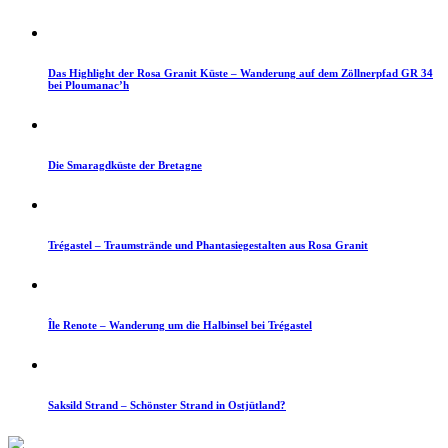
Das Highlight der Rosa Granit Küste – Wanderung auf dem Zöllnerpfad GR 34
bei Ploumanac’h
Die Smaragdküste der Bretagne
Trégastel – Traumstrände und Phantasiegestalten aus Rosa Granit
Île Renote – Wanderung um die Halbinsel bei Trégastel
Saksild Strand – Schönster Strand in Ostjütland?