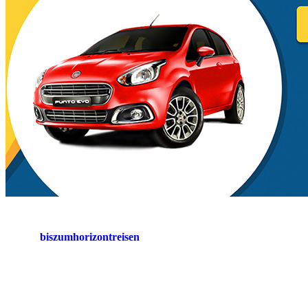
biszumhorizontreisen