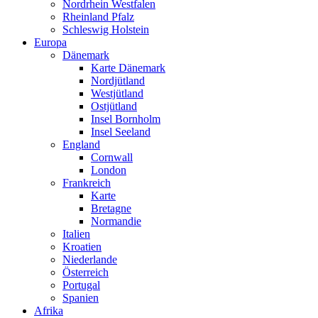
Nordrhein Westfalen
Rheinland Pfalz
Schleswig Holstein
Europa
Dänemark
Karte Dänemark
Nordjütland
Westjütland
Ostjütland
Insel Bornholm
Insel Seeland
England
Cornwall
London
Frankreich
Karte
Bretagne
Normandie
Italien
Kroatien
Niederlande
Österreich
Portugal
Spanien
Afrika