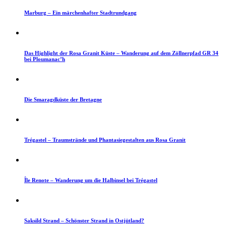
Marburg – Ein märchenhafter Stadtrundgang
Das Highlight der Rosa Granit Küste – Wanderung auf dem Zöllnerpfad GR 34
bei Ploumanac’h
Die Smaragdküste der Bretagne
Trégastel – Traumstrände und Phantasiegestalten aus Rosa Granit
Île Renote – Wanderung um die Halbinsel bei Trégastel
Saksild Strand – Schönster Strand in Ostjütland?