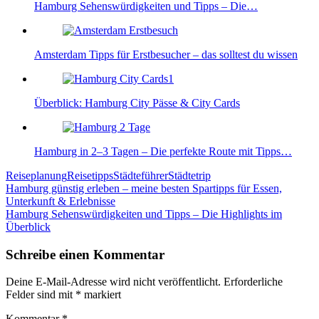
Hamburg Sehenswürdigkeiten und Tipps – Die…
Amsterdam Tipps für Erstbesucher – das solltest du wissen
Überblick: Hamburg City Pässe & City Cards
Hamburg in 2–3 Tagen – Die perfekte Route mit Tipps…
Reiseplanung
Reisetipps
Städteführer
Städtetrip
Beitragsnavigation
Hamburg günstig erleben – meine besten Spartipps für Essen,
Unterkunft & Erlebnisse
Hamburg Sehenswürdigkeiten und Tipps – Die Highlights im
Überblick
Schreibe einen Kommentar
Deine E-Mail-Adresse wird nicht veröffentlicht.
Erforderliche
Felder sind mit
*
markiert
Kommentar
*