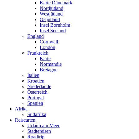
Karte Dänemark
Nordjütland
Westjütland
Ostjütland
Insel Bornholm
Insel Seeland
England
Cornwall
London
Frankreich
Karte
Normandie
Bretagne
Italien
Kroatien
Niederlande
Österreich
Portugal
Spanien
Afrika
Südafrika
Reisearten
Urlaub am Meer
Städtereisen
Roadtrip