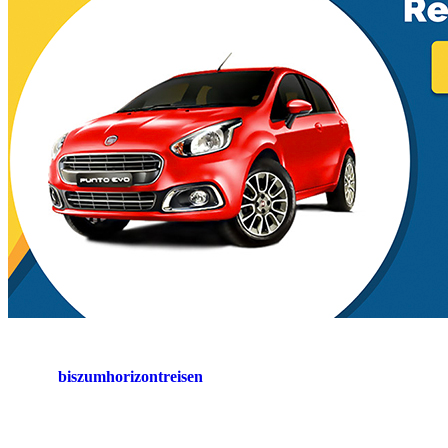
biszumhorizontreisen