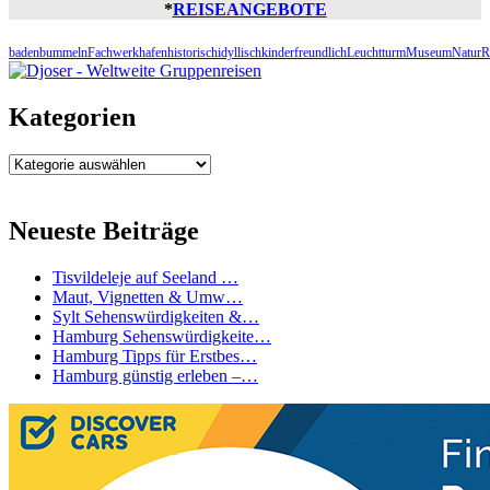
*
REISEANGEBOTE
baden
bummeln
Fachwerk
hafen
historisch
idyllisch
kinderfreundlich
Leuchtturm
Museum
Natur
R
Kategorien
Kategorien
Neueste Beiträge
Tisvildeleje auf Seeland …
Maut, Vignetten & Umw…
Sylt Sehenswürdigkeiten &…
Hamburg Sehenswürdigkeite…
Hamburg Tipps für Erstbes…
Hamburg günstig erleben –…