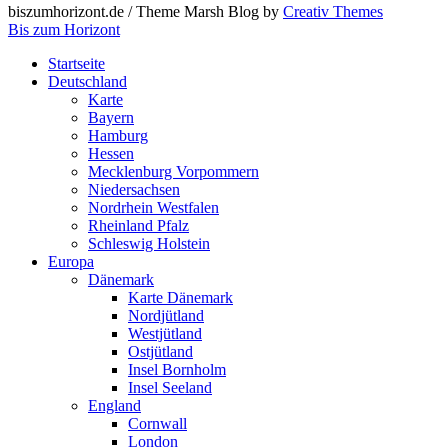
biszumhorizont.de / Theme Marsh Blog by
Creativ Themes
Bis zum Horizont
Startseite
Deutschland
Karte
Bayern
Hamburg
Hessen
Mecklenburg Vorpommern
Niedersachsen
Nordrhein Westfalen
Rheinland Pfalz
Schleswig Holstein
Europa
Dänemark
Karte Dänemark
Nordjütland
Westjütland
Ostjütland
Insel Bornholm
Insel Seeland
England
Cornwall
London