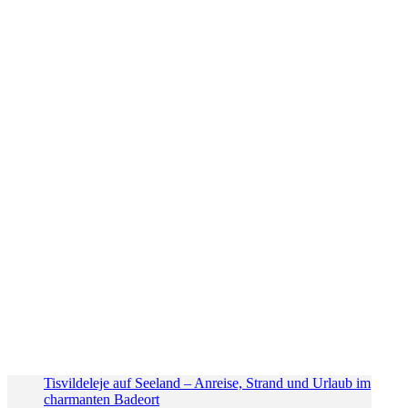
Tisvildeleje auf Seeland – Anreise, Strand und Urlaub im
charmanten Badeort