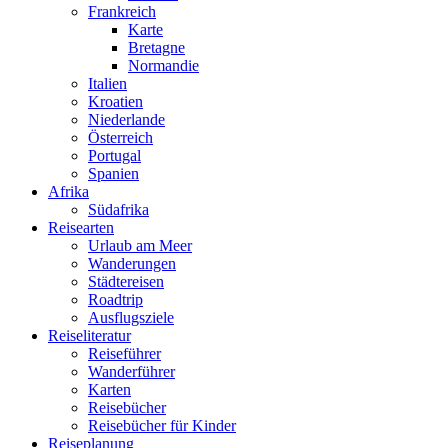
Frankreich
Karte
Bretagne
Normandie
Italien
Kroatien
Niederlande
Österreich
Portugal
Spanien
Afrika
Südafrika
Reisearten
Urlaub am Meer
Wanderungen
Städtereisen
Roadtrip
Ausflugsziele
Reiseliteratur
Reiseführer
Wanderführer
Follow me on Instagram
Karten
Reisebücher
Reisebücher für Kinder
Reiseplanung