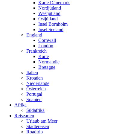
Karte Dänemark
Nordjütland
Westjütland
Ostjütland
Insel Bornholm
Insel Seeland
England
Cornwall
London
Frankreich
Karte
Normandie
Bretagne
Italien
Kroatien
Niederlande
Österreich
Portugal
Spanien
Afrika
Südafrika
Reisearten
Urlaub am Meer
Städtereisen
Roadtrip