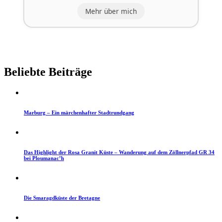
Mehr über mich
Beliebte Beiträge
Marburg – Ein märchenhafter Stadtrundgang
Das Highlight der Rosa Granit Küste – Wanderung auf dem Zöllnerpfad GR 34
bei Ploumanac’h
Die Smaragdküste der Bretagne