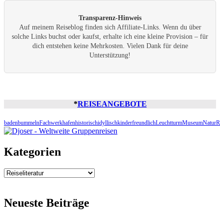
Transparenz-Hinweis
Auf meinem Reiseblog finden sich Affiliate-Links. Wenn du über
solche Links buchst oder kaufst, erhalte ich eine kleine Provision – für
dich entstehen keine Mehrkosten. Vielen Dank für deine
Unterstützung!
*
REISEANGEBOTE
baden
bummeln
Fachwerk
hafen
historisch
idyllisch
kinderfreundlich
Leuchtturm
Museum
Natur
R
Kategorien
Kategorien
Neueste Beiträge