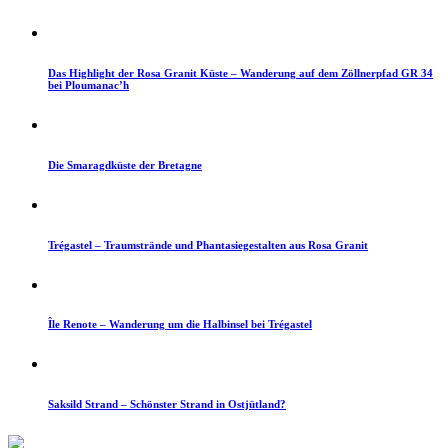
Das Highlight der Rosa Granit Küste – Wanderung auf dem Zöllnerpfad GR 34
bei Ploumanac’h
Die Smaragdküste der Bretagne
Trégastel – Traumstrände und Phantasiegestalten aus Rosa Granit
Île Renote – Wanderung um die Halbinsel bei Trégastel
Saksild Strand – Schönster Strand in Ostjütland?