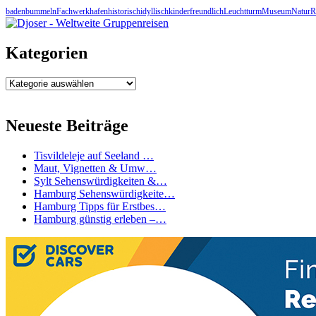
baden
bummeln
Fachwerk
hafen
historisch
idyllisch
kinderfreundlich
Leuchtturm
Museum
Natur
R
Kategorien
Kategorien
Neueste Beiträge
Tisvildeleje auf Seeland …
Maut, Vignetten & Umw…
Sylt Sehenswürdigkeiten &…
Hamburg Sehenswürdigkeite…
Hamburg Tipps für Erstbes…
Hamburg günstig erleben –…