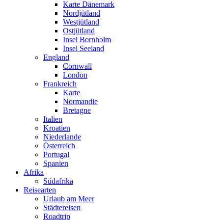
Karte Dänemark
Nordjütland
Westjütland
Ostjütland
Insel Bornholm
Insel Seeland
England
Cornwall
London
Frankreich
Karte
Normandie
Bretagne
Italien
Kroatien
Niederlande
Österreich
Portugal
Spanien
Afrika
Südafrika
Reisearten
Urlaub am Meer
Städtereisen
Roadtrip