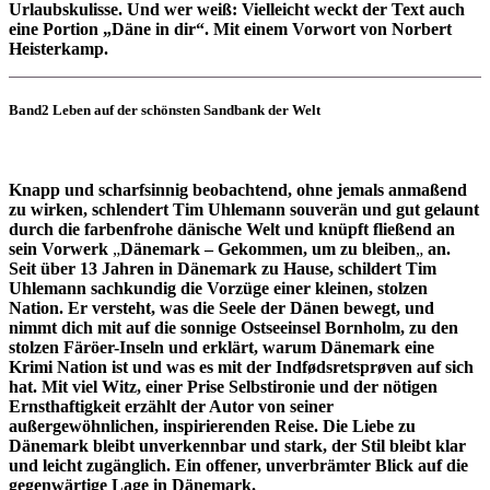
Urlaubskulisse. Und wer weiß: Vielleicht weckt der Text auch
eine Portion „Däne in dir“. Mit einem Vorwort von Norbert
Heisterkamp.
Band2 Leben auf der schönsten Sandbank der Welt
Knapp und scharfsinnig beobachtend, ohne jemals anmaßend
zu wirken, schlendert Tim Uhlemann souverän und gut gelaunt
durch die farbenfrohe dänische Welt und knüpft fließend an
sein Vorwerk
„
Dänemark – Gekommen, um zu bleiben
„
an.
Seit über 13 Jahren in Dänemark zu Hause, schildert Tim
Uhlemann sachkundig die Vorzüge einer kleinen, stolzen
Nation. Er versteht, was die Seele der Dänen bewegt, und
nimmt dich mit auf die sonnige Ostseeinsel Bornholm, zu den
stolzen Färöer-Inseln und erklärt, warum Dänemark eine
Krimi Nation ist und was es mit der Indfødsretsprøven auf sich
hat. Mit viel Witz, einer Prise Selbstironie und der nötigen
Ernsthaftigkeit erzählt der Autor von seiner
außergewöhnlichen, inspirierenden Reise. Die Liebe zu
Dänemark bleibt unverkennbar und stark, der Stil bleibt klar
und leicht zugänglich. Ein offener, unverbrämter Blick auf die
gegenwärtige Lage in Dänemark.