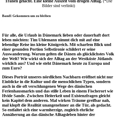
Tränen gelacht. Eine kleine Auszeit vom drögen Alltag.
(*Die
Bilder sind verlinkt)
Band1 Gekommen um zu bleiben
Für alle, die Urlaub in Dänemark lieben oder dauerhaft dort
leben möchten: Tim Uhlemann nimmt dich mit auf eine
lebendige Reise ins kleine Königreich. Mit scharfem Blick und
einer gesunden Portion Selbstironie schildert er seine
Auswanderung. Warum gelten die Dänen als glücklichstes Volk
der Welt? Wie wirkt sich der Alltag an der Westküste Jütlands
wirklich aus? Und wie steht Dänemark heute zu Europa und
zum Euro?
Dieses Porträt unseres nördlichen Nachbarn eröffnet nicht nur
Einblicke in die Kultur und die menschlichen Typen, sondern
auch in die oft verschlungenen Wege des dänischen
Ferienhausmarkts und das stille Leben in einem Fischerort wie
Hvide Sande. Zwischen Heiterkeit und Existenzfragen gleicht
kein Kapitel dem anderen. Mal wirken Träume greifbar nah,
mal klopft die Realität unangenehmer an die Tür, als gedacht.
So entfaltet sich eine warmherzige, zugleich ehrliche
Annäherung an das dänische Alltagsleben hinter der