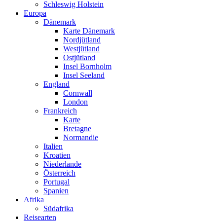
Schleswig Holstein
Europa
Dänemark
Karte Dänemark
Nordjütland
Westjütland
Ostjütland
Insel Bornholm
Insel Seeland
England
Cornwall
London
Frankreich
Karte
Bretagne
Normandie
Italien
Kroatien
Niederlande
Österreich
Portugal
Spanien
Afrika
Südafrika
Reisearten