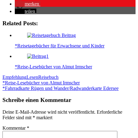
merken
teilen
Related Posts:
*Reisetagebücher für Erwachsene und Kinder
*Reise-Lesebücher von Almut Irmscher
Empfehlung
Lesen
Reisebuch
Beitragsnavigation
*Reise-Lesebücher von Almut Irmscher
*Fahrradkarte Rügen und Wander/Radwanderkarte Edersee
Schreibe einen Kommentar
Deine E-Mail-Adresse wird nicht veröffentlicht.
Erforderliche
Felder sind mit
*
markiert
Kommentar
*