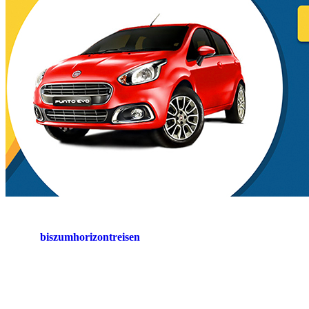
biszumhorizontreisen