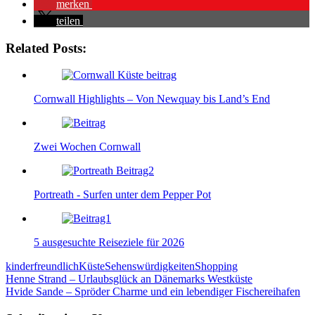
merken
teilen
Related Posts:
Cornwall Highlights – Von Newquay bis Land’s End
Zwei Wochen Cornwall
Portreath - Surfen unter dem Pepper Pot
5 ausgesuchte Reiseziele für 2026
kinderfreundlich
Küste
Sehenswürdigkeiten
Shopping
Beitragsnavigation
Henne Strand – Urlaubsglück an Dänemarks Westküste
Hvide Sande – Spröder Charme und ein lebendiger Fischereihafen