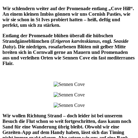
Wir schlendern weiter auf der Promenade entlang „Cove Hill“.
An einem kleinen Imbiss gönnen wir uns Cornish Pasties, wie
wir sie schon in St Ives probiert hatten – heiß, deftig und
perfekt, um sich zu stärken.
Entlang der Promenade blühen überall die hübschen
Strandgänseblümchen (
Erigeron karvinskianus
, engl.
Seaside
Daisy
). Die niedrigen, rosafarbenen Blüten mit gelber Mitte
breiten sich in Cornwall gerne an Mauern und Promenaden
aus und verleihen Orten wie Sennen Cove ein fast mediterranes
Flair.
Wir wollen Richtung Strand – doch leider ist bei unserem
Besuch die Flut schon so weit fortgeschritten, dass kaum noch
Sand für eine Wanderung übrig bleibt. Obwohl wir eine
Gezeiten-App auf dem Handy haben, lässt sich das Timing
nicht immer exakt planen. Also setzen wir uns auf eine Bank,