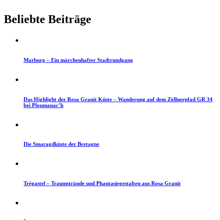
Beliebte Beiträge
Marburg – Ein märchenhafter Stadtrundgang
Das Highlight der Rosa Granit Küste – Wanderung auf dem Zöllnerpfad GR 34
bei Ploumanac’h
Die Smaragdküste der Bretagne
Trégastel – Traumstrände und Phantasiegestalten aus Rosa Granit