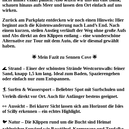
schauen hinaus aufs Meer und lassen den Ort einfach auf uns
wirken.
Zurück am Parkplatz entdecken wir noch einen Hinweis: Hier
beginnt auch die Küstenwanderung nach Land’s End. Nach
einem kurzen, steilen Anstieg verläuft der Weg ohne große Aufs
und Abs direkt an den Klippen entlang – eine wunderschöne
Alternative zur Tour mit dem Auto, die wir diesmal gewählt
haben.
🌟 Mein Fazit zu Sennen Cove 🌟
🌊
Strand – Einer der schönsten Strände Westcornwalls: feiner
Sand, knapp 1,5 km lang. Ideal zum Baden, Spazierengehen
oder einfach nur zum Entspannen.
🏄
Surfen & Wassersport – Beliebter Spot mit Surfschulen und
Verleih direkt vor Ort. Auch für Anfänger bestens geeignet.
👀
Aussicht – Bei klarer Sicht lassen sich am Horizont die Isles
of Scilly erkennen – ein echtes Highlight.
🐦
Natur – Die Klippen rund um die Bucht sind Heimat
zahlreicher Seevögel wie Basstölpel, Kormorane und Tordalke.