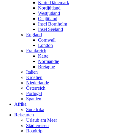
Karte Dänemark
Nordjütland
Westjütland
Ostjütland
Insel Bornholm
Insel Seeland
England
Cornwall
London
Frankreich
Karte
Normandie
Bretagne
Italien
Kroatien
Niederlande
Österreich
Portugal
Spanien
Afrika
Südafrika
Reisearten
Urlaub am Meer
Städtereisen
Roadtrip