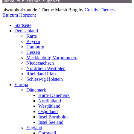
Danke für deinen Support!
biszumhorizont.de / Theme Marsh Blog by
Creativ Themes
Bis zum Horizont
Startseite
Deutschland
Karte
Bayern
Hamburg
Hessen
Mecklenburg Vorpommern
Niedersachsen
Nordrhein Westfalen
Rheinland Pfalz
Schleswig Holstein
Europa
Dänemark
Karte Dänemark
Nordjütland
Westjütland
Ostjütland
Insel Bornholm
Insel Seeland
England
Cornwall