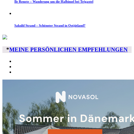
Île Renote – Wanderung um die Halbinsel bei Trégastel
Saksild Strand – Schönster Strand in Ostjütland?
*
MEINE PERSÖNLICHEN EMPFEHLUNGEN