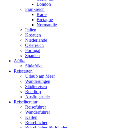
London
Frankreich
Karte
Bretagne
Normandie
Italien
Kroatien
Niederlande
Österreich
Portugal
Spanien
Afrika
Südafrika
Reisearten
Urlaub am Meer
Wanderungen
Städtereisen
Roadtrip
Ausflugsziele
Reiseliteratur
Reiseführer
Wanderführer
Follow me on Instagram
Karten
Reisebücher
Reisebücher für Kinder