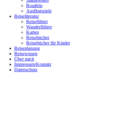
Städtereisen
Roadtrip
Ausflugsziele
Reiseliteratur
Reiseführer
Wanderführer
Follow me on Instagram
Karten
Reisebücher
Reisebücher für Kinder
Reiseplanung
Reisewissen
Über mich
Impressum/Kontakt
Datenschutz