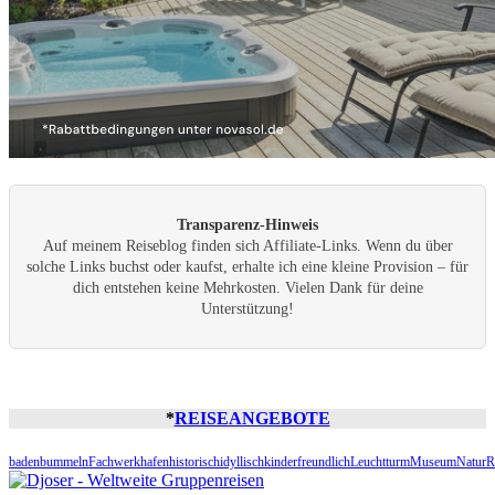
Transparenz-Hinweis
Auf meinem Reiseblog finden sich Affiliate-Links. Wenn du über
solche Links buchst oder kaufst, erhalte ich eine kleine Provision – für
dich entstehen keine Mehrkosten. Vielen Dank für deine
Unterstützung!
*
REISEANGEBOTE
baden
bummeln
Fachwerk
hafen
historisch
idyllisch
kinderfreundlich
Leuchtturm
Museum
Natur
R