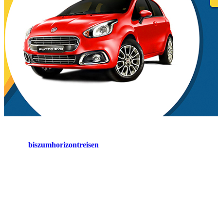
biszumhorizontreisen