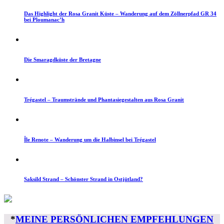
Das Highlight der Rosa Granit Küste – Wanderung auf dem Zöllnerpfad GR 34
bei Ploumanac’h
Die Smaragdküste der Bretagne
Trégastel – Traumstrände und Phantasiegestalten aus Rosa Granit
Île Renote – Wanderung um die Halbinsel bei Trégastel
Saksild Strand – Schönster Strand in Ostjütland?
*
MEINE PERSÖNLICHEN EMPFEHLUNGEN