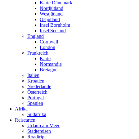
Karte Dänemark
Nordjütland
Westjütland
Ostjütland
Insel Bornholm
Insel Seeland
England
Cornwall
London
Frankreich
Karte
Normandie
Bretagne
Italien
Kroatien
Niederlande
Österreich
Portugal
Spanien
Afrika
Südafrika
Reisearten
Urlaub am Meer
Städtereisen
Roadtrip