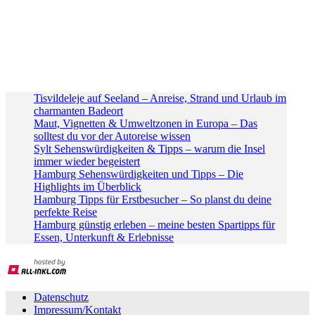
Tisvildeleje auf Seeland – Anreise, Strand und Urlaub im
charmanten Badeort
Maut, Vignetten & Umweltzonen in Europa – Das
solltest du vor der Autoreise wissen
Sylt Sehenswürdigkeiten & Tipps – warum die Insel
immer wieder begeistert
Hamburg Sehenswürdigkeiten und Tipps – Die
Highlights im Überblick
Hamburg Tipps für Erstbesucher – So planst du deine
perfekte Reise
Hamburg günstig erleben – meine besten Spartipps für
Essen, Unterkunft & Erlebnisse
Datenschutz
Impressum/Kontakt