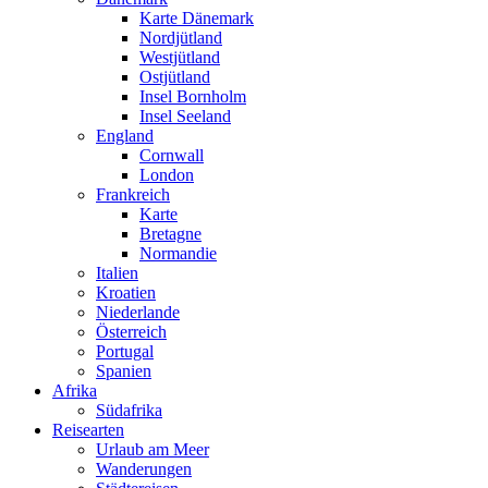
Karte Dänemark
Nordjütland
Westjütland
Ostjütland
Insel Bornholm
Insel Seeland
England
Cornwall
London
Frankreich
Karte
Bretagne
Normandie
Italien
Kroatien
Niederlande
Österreich
Portugal
Spanien
Afrika
Südafrika
Reisearten
Urlaub am Meer
Wanderungen