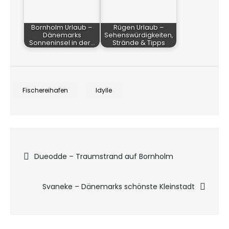
Bornholm Urlaub –
Rügen Urlaub –
Dänemarks
Sehenswürdigkeiten,
Sonneninsel in der…
Strände & Tipps
Fischereihafen
Idylle
Beitragsnavigation
Dueodde – Traumstrand auf Bornholm
Svaneke – Dänemarks schönste Kleinstadt