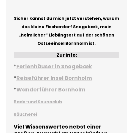
Sicher kannst du mich jetzt verstehen, warum
das kleine Fischerdorf Snogebæk, mein
„heimlicher“ Lieblingsort auf der schönen
Ostseeinsel Bornholm ist.
Zur Info:
*
Ferienhäuser in Snogebæk
*
Reiseführer Insel Bornholm
*
Wanderführer Bornholm
Bade-und Saunaclub
Räucherei
Viel Wissenswertes nebst einer