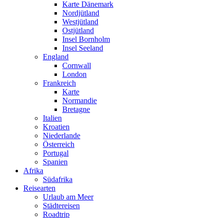
Karte Dänemark
Nordjütland
Westjütland
Ostjütland
Insel Bornholm
Insel Seeland
England
Cornwall
London
Frankreich
Karte
Normandie
Bretagne
Italien
Kroatien
Niederlande
Österreich
Portugal
Spanien
Afrika
Südafrika
Reisearten
Urlaub am Meer
Städtereisen
Roadtrip