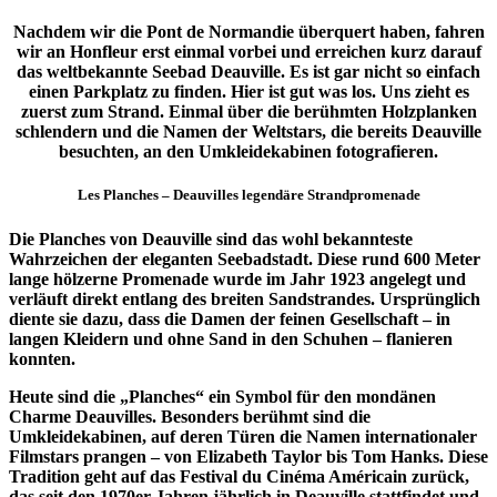
Nachdem wir die Pont de Normandie überquert haben, fahren
wir an Honfleur erst einmal vorbei und erreichen kurz darauf
das weltbekannte Seebad Deauville. Es ist gar nicht so einfach
einen Parkplatz zu finden. Hier ist gut was los. Uns zieht es
zuerst zum Strand. Einmal über die berühmten Holzplanken
schlendern und die Namen der Weltstars, die bereits Deauville
besuchten, an den Umkleidekabinen fotografieren.
Les Planches – Deauvilles legendäre Strandpromenade
Die Planches von Deauville sind das wohl bekannteste
Wahrzeichen der eleganten Seebadstadt. Diese rund 600 Meter
lange hölzerne Promenade wurde im Jahr 1923 angelegt und
verläuft direkt entlang des breiten Sandstrandes. Ursprünglich
diente sie dazu, dass die Damen der feinen Gesellschaft – in
langen Kleidern und ohne Sand in den Schuhen – flanieren
konnten.
Heute sind die „Planches“ ein Symbol für den mondänen
Charme Deauvilles. Besonders berühmt sind die
Umkleidekabinen, auf deren Türen die Namen internationaler
Filmstars prangen – von Elizabeth Taylor bis Tom Hanks. Diese
Tradition geht auf das Festival du Cinéma Américain zurück,
das seit den 1970er-Jahren jährlich in Deauville stattfindet und