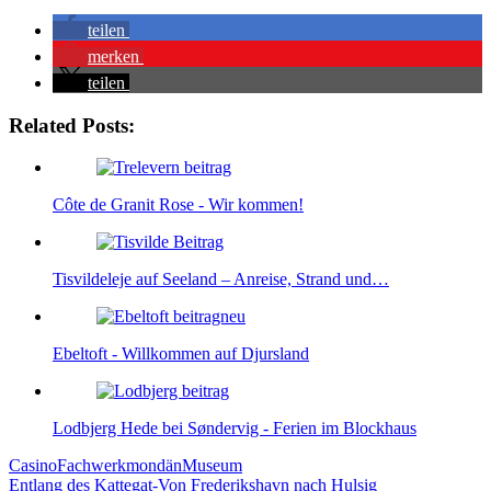
teilen
merken
teilen
Related Posts:
Côte de Granit Rose - Wir kommen!
Tisvildeleje auf Seeland – Anreise, Strand und…
Ebeltoft - Willkommen auf Djursland
Lodbjerg Hede bei Søndervig - Ferien im Blockhaus
Casino
Fachwerk
mondän
Museum
Beitragsnavigation
Entlang des Kattegat-Von Frederikshavn nach Hulsig