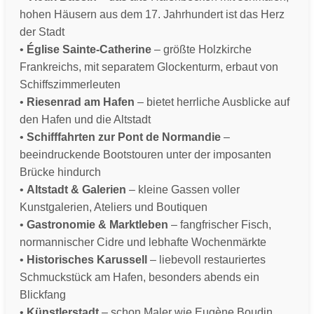
hohen Häusern aus dem 17. Jahrhundert ist das Herz
der Stadt
•
Église Sainte-Catherine
– größte Holzkirche
Frankreichs, mit separatem Glockenturm, erbaut von
Schiffszimmerleuten
•
Riesenrad am Hafen
– bietet herrliche Ausblicke auf
den Hafen und die Altstadt
•
Schifffahrten zur Pont de Normandie
–
beeindruckende Bootstouren unter der imposanten
Brücke hindurch
•
Altstadt & Galerien
– kleine Gassen voller
Kunstgalerien, Ateliers und Boutiquen
•
Gastronomie & Marktleben
– fangfrischer Fisch,
normannischer Cidre und lebhafte Wochenmärkte
•
Historisches Karussell
– liebevoll restauriertes
Schmuckstück am Hafen, besonders abends ein
Blickfang
•
Künstlerstadt
– schon Maler wie Eugène Boudin