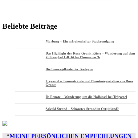
Beliebte Beiträge
Marburg – Ein märchenhafter Stadtrundgang
Das Highlight der Rosa Granit Küste – Wanderung auf dem
Zöllnerpfad GR 34 bei Ploumanac’h
Die Smaragdküste der Bretagne
Trégastel – Traumstrände und Phantasiegestalten aus Rosa
Granit
Île Renote – Wanderung um die Halbinsel bei Trégastel
Saksild Strand – Schönster Strand in Ostjütland?
*
MEINE PERSÖNLICHEN EMPFEHLUNGEN