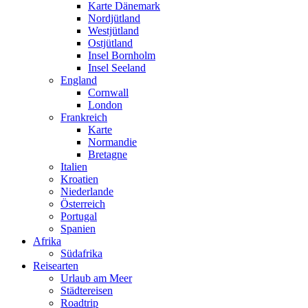
Karte Dänemark
Nordjütland
Westjütland
Ostjütland
Insel Bornholm
Insel Seeland
England
Cornwall
London
Frankreich
Karte
Normandie
Bretagne
Italien
Kroatien
Niederlande
Österreich
Portugal
Spanien
Afrika
Südafrika
Reisearten
Urlaub am Meer
Städtereisen
Roadtrip