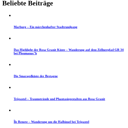
Beliebte Beiträge
Marburg – Ein märchenhafter Stadtrundgang
Das Highlight der Rosa Granit Küste – Wanderung auf dem Zöllnerpfad GR 34
bei Ploumanac’h
Die Smaragdküste der Bretagne
Trégastel – Traumstrände und Phantasiegestalten aus Rosa Granit
Île Renote – Wanderung um die Halbinsel bei Trégastel