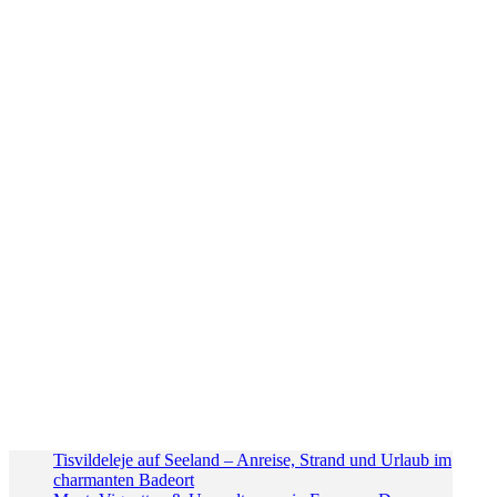
Tisvildeleje auf Seeland – Anreise, Strand und Urlaub im
charmanten Badeort