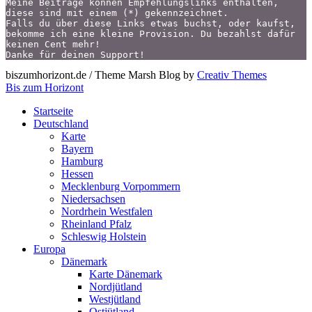
Meine Beiträge können Empfehlungslinks enthalten,
diese sind mit einem (*) gekennzeichnet.
Falls du über diese Links etwas buchst, oder kaufst,
bekomme ich eine kleine Provision. Du bezahlst dafür 
keinen Cent mehr!
Danke für deinen Support!
biszumhorizont.de / Theme Marsh Blog by
Creativ Themes
Bis zum Horizont
Startseite
Deutschland
Karte
Bayern
Hamburg
Hessen
Mecklenburg Vorpommern
Niedersachsen
Nordrhein Westfalen
Rheinland Pfalz
Schleswig Holstein
Europa
Dänemark
Karte Dänemark
Nordjütland
Westjütland
Ostjütland