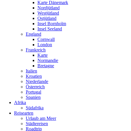
Karte Dänemark
Nordjütland
Westjütland
Ostjütland
Insel Bornholm
Insel Seeland
England
Cornwall
London
Frankreich
Karte
Normandie
Bretagne
Italien
Kroatien
Niederlande
Österreich
Portugal
Spanien
Afrika
Südafrika
Reisearten
Urlaub am Meer
Städtereisen
Roadtrip