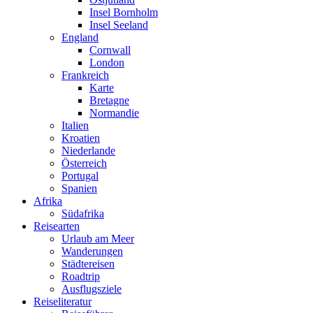
Insel Bornholm
Insel Seeland
England
Cornwall
London
Frankreich
Karte
Bretagne
Normandie
Italien
Kroatien
Niederlande
Österreich
Portugal
Spanien
Afrika
Südafrika
Reisearten
Urlaub am Meer
Wanderungen
Städtereisen
Roadtrip
Ausflugsziele
Reiseliteratur