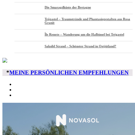
Die Smaragdküste der Bretagne
Trégastel – Traumstrände und Phantasiegestalten aus Rosa
Granit
Île Renote – Wanderung um die Halbinsel bei Trégastel
Saksild Strand – Schönster Strand in Ostjütland?
*
MEINE PERSÖNLICHEN EMPFEHLUNGEN