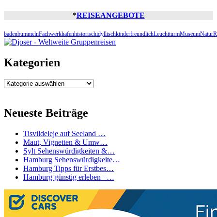
*
REISEANGEBOTE
baden
bummeln
Fachwerk
hafen
historisch
idyllisch
kinderfreundlich
Leuchtturm
Museum
Natur
R
Kategorien
Kategorien
Neueste Beiträge
Tisvildeleje auf Seeland …
Maut, Vignetten & Umw…
Sylt Sehenswürdigkeiten &…
Hamburg Sehenswürdigkeite…
Hamburg Tipps für Erstbes…
Hamburg günstig erleben –…