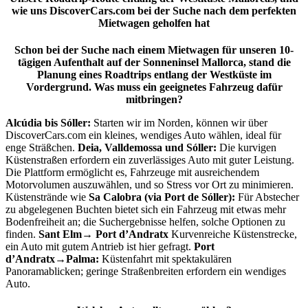
wie uns DiscoverCars.com bei der Suche nach dem perfekten
Mietwagen geholfen hat
Schon bei der Suche nach einem Mietwagen für unseren 10-
tägigen Aufenthalt auf der Sonneninsel Mallorca, stand die
Planung eines Roadtrips entlang der Westküste im
Vordergrund. Was muss ein geeignetes Fahrzeug dafür
mitbringen?
Alcúdia bis Sóller:
Starten wir im Norden, können wir über
DiscoverCars.com ein kleines, wendiges Auto wählen, ideal für
enge Sträßchen.
Deia,
Valldemossa und Sóller:
Die kurvigen
Küstenstraßen erfordern ein zuverlässiges Auto mit guter Leistung.
Die Plattform ermöglicht es, Fahrzeuge mit ausreichendem
Motorvolumen auszuwählen, und so Stress vor Ort zu minimieren.
Küstenstrände wie
Sa Calobra
(via Port de Sóller):
Für Abstecher
zu abgelegenen Buchten bietet sich ein Fahrzeug mit etwas mehr
Bodenfreiheit an; die Suchergebnisse helfen, solche Optionen zu
finden.
Sant Elm
→
Port d’Andratx
Kurvenreiche Küstenstrecke,
ein Auto mit gutem Antrieb ist hier gefragt.
Port
d’Andratx→Palma:
Küstenfahrt mit spektakulären
Panoramablicken; geringe Straßenbreiten erfordern ein wendiges
Auto.