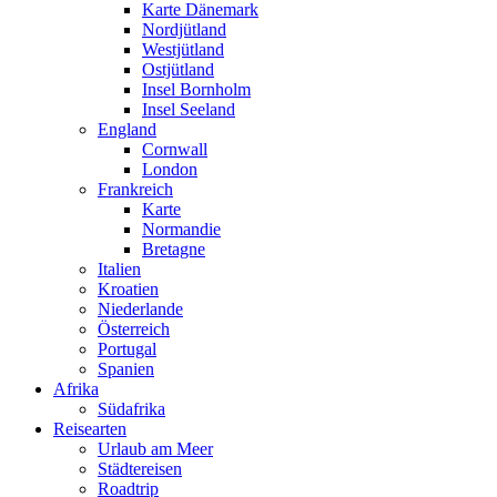
Karte Dänemark
Nordjütland
Westjütland
Ostjütland
Insel Bornholm
Insel Seeland
England
Cornwall
London
Frankreich
Karte
Normandie
Bretagne
Italien
Kroatien
Niederlande
Österreich
Portugal
Spanien
Afrika
Südafrika
Reisearten
Urlaub am Meer
Städtereisen
Roadtrip