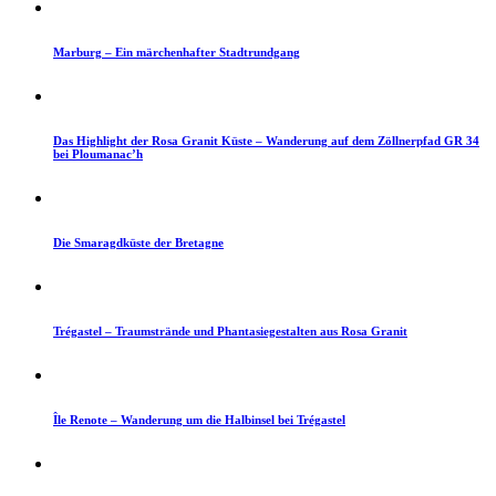
Marburg – Ein märchenhafter Stadtrundgang
Das Highlight der Rosa Granit Küste – Wanderung auf dem Zöllnerpfad GR 34
bei Ploumanac’h
Die Smaragdküste der Bretagne
Trégastel – Traumstrände und Phantasiegestalten aus Rosa Granit
Île Renote – Wanderung um die Halbinsel bei Trégastel