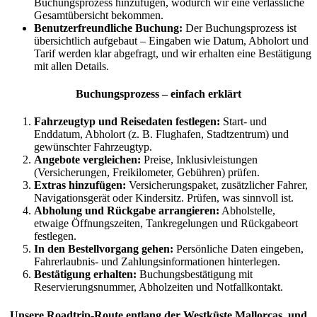
Buchungsprozess hinzufügen, wodurch wir eine verlässliche
Gesamtübersicht bekommen.
Benutzerfreundliche Buchung:
Der Buchungsprozess ist
übersichtlich aufgebaut – Eingaben wie Datum, Abholort und
Tarif werden klar abgefragt, und wir erhalten eine Bestätigung
mit allen Details.
Buchungsprozess – einfach erklärt
Fahrzeugtyp und Reisedaten festlegen:
Start- und
Enddatum, Abholort (z. B. Flughafen, Stadtzentrum) und
gewünschter Fahrzeugtyp.
Angebote vergleichen:
Preise, Inklusivleistungen
(Versicherungen, Freikilometer, Gebühren) prüfen.
Extras hinzufügen:
Versicherungspaket, zusätzlicher Fahrer,
Navigationsgerät oder Kindersitz. Prüfen, was sinnvoll ist.
Abholung und Rückgabe arrangieren:
Abholstelle,
etwaige Öffnungszeiten, Tankregelungen und Rückgabeort
festlegen.
In den Bestellvorgang gehen:
Persönliche Daten eingeben,
Fahrerlaubnis- und Zahlungsinformationen hinterlegen.
Bestätigung erhalten:
Buchungsbestätigung mit
Reservierungsnummer, Abholzeiten und Notfallkontakt.
Unsere Roadtrip-Route entlang der Westküste Mallorcas, und