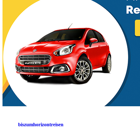
biszumhorizontreisen