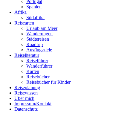
Portugal
Spanien
Afrika
Südafrika
Reisearten
Urlaub am Meer
Wanderungen
Städtereisen
Roadtrip
Ausflugsziele
Reiseliteratur
Reiseführer
Wanderführer
Follow me on Instagram
Karten
Reisebücher
Reisebücher für Kinder
Reiseplanung
Reisewissen
Über mich
Impressum/Kontakt
Datenschutz