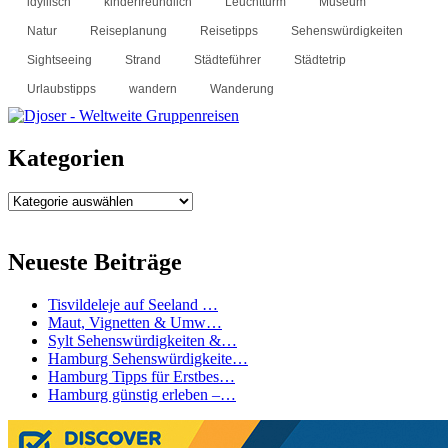
idyllisch
kinderfreundlich
Leuchtturm
Museum
Natur
Reiseplanung
Reisetipps
Sehenswürdigkeiten
Sightseeing
Strand
Städteführer
Städtetrip
Urlaubstipps
wandern
Wanderung
Kategorien
Kategorien
Neueste Beiträge
Tisvildeleje auf Seeland …
Maut, Vignetten & Umw…
Sylt Sehenswürdigkeiten &…
Hamburg Sehenswürdigkeite…
Hamburg Tipps für Erstbes…
Hamburg günstig erleben –…