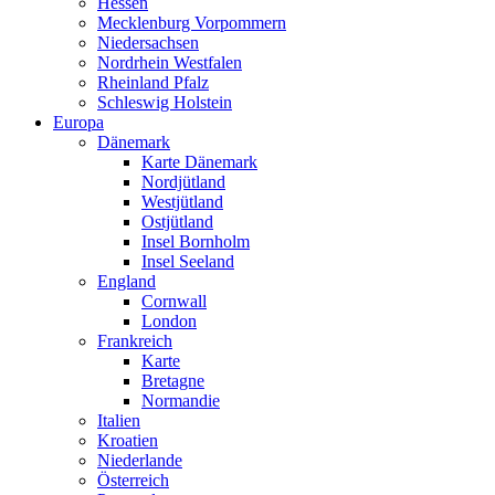
Hessen
Mecklenburg Vorpommern
Niedersachsen
Nordrhein Westfalen
Rheinland Pfalz
Schleswig Holstein
Europa
Dänemark
Karte Dänemark
Nordjütland
Westjütland
Ostjütland
Insel Bornholm
Insel Seeland
England
Cornwall
London
Frankreich
Karte
Bretagne
Normandie
Italien
Kroatien
Niederlande
Österreich