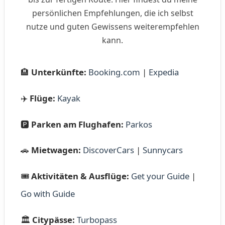
persönlichen Empfehlungen, die ich selbst
nutze und guten Gewissens weiterempfehlen
kann.
🏨
Unterkünfte:
Booking.com
|
Expedia
✈️
Flüge:
Kayak
🅿️
Parken am Flughafen:
Parkos
🚗
Mietwagen:
DiscoverCars
|
Sunnycars
🎟️
Aktivitäten & Ausflüge:
Get your Guide
|
Go with Guide
🏛️
Citypässe:
Turbopass