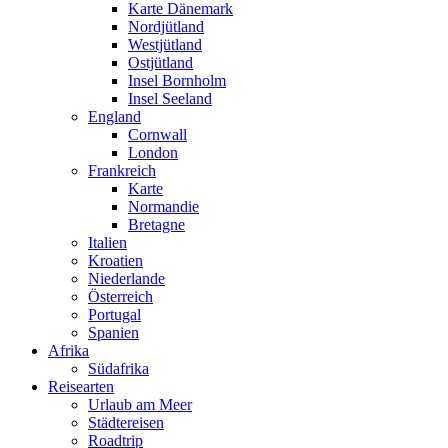
Karte Dänemark
Nordjütland
Westjütland
Ostjütland
Insel Bornholm
Insel Seeland
England
Cornwall
London
Frankreich
Karte
Normandie
Bretagne
Italien
Kroatien
Niederlande
Österreich
Portugal
Spanien
Afrika
Südafrika
Reisearten
Urlaub am Meer
Städtereisen
Roadtrip