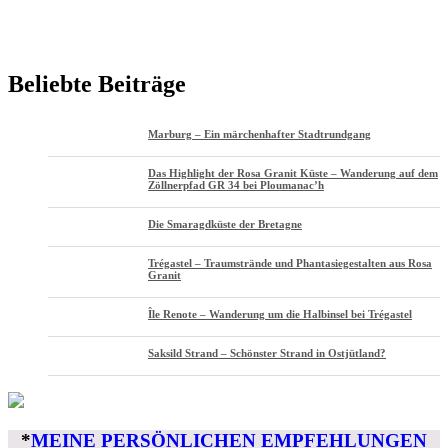
Beliebte Beiträge
Marburg – Ein märchenhafter Stadtrundgang
Das Highlight der Rosa Granit Küste – Wanderung auf dem
Zöllnerpfad GR 34 bei Ploumanac’h
Die Smaragdküste der Bretagne
Trégastel – Traumstrände und Phantasiegestalten aus Rosa
Granit
Île Renote – Wanderung um die Halbinsel bei Trégastel
Saksild Strand – Schönster Strand in Ostjütland?
*
MEINE PERSÖNLICHEN EMPFEHLUNGEN