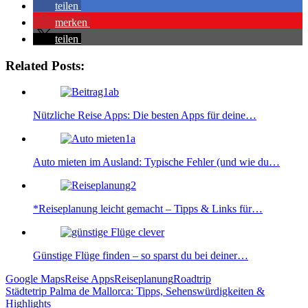
teilen
merken
teilen
Related Posts:
Nützliche Reise Apps: Die besten Apps für deine…
Auto mieten im Ausland: Typische Fehler (und wie du…
*Reiseplanung leicht gemacht – Tipps & Links für…
Günstige Flüge finden – so sparst du bei deiner…
Google Maps
Reise Apps
Reiseplanung
Roadtrip
Beitragsnavigation
Städtetrip Palma de Mallorca: Tipps, Sehenswürdigkeiten &
Highlights